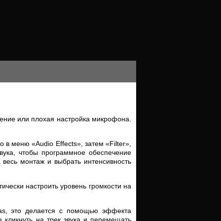
щение или плохая настройка микрофона.
в меню «Audio Effects», затем «Filter»,
 звука, чтобы программное обеспечение
 весь монтаж и выбрать интенсивность
ически настроить уровень громкости на
as, это делается с помощью эффекта
е кликнуть на трек звука и перемещать