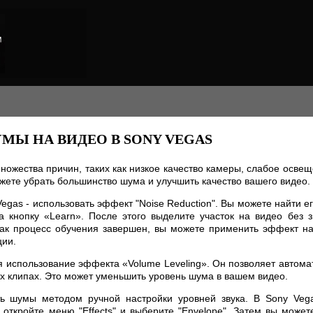
МЫ НА ВИДЕО В SONY VEGAS
множества причин, таких как низкое качество камеры, слабое осве
жете убрать большинство шума и улучшить качество вашего видео.
gas - использовать эффект "Noise Reduction". Вы можете найти его 
на кнопку «Learn». После этого выделите участок на видео без
как процесс обучения завершен, вы можете применить эффект на
ции.
 использование эффекта «Volume Leveling». Он позволяет автомат
х клипах. Это может уменьшить уровень шума в вашем видео.
ть шумы методом ручной настройки уровней звука. В Sony Veg
 откройте меню "Effects" и выберите "Envelope". Затем вы может