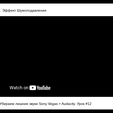
15. Эффект Шумоподавления
Убираем лишние звуки Sony Vegas + Audacity. Урок #12