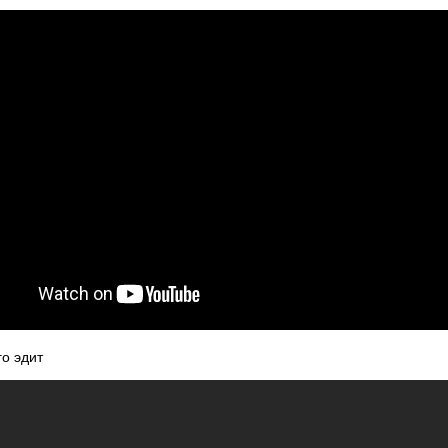
го эдит